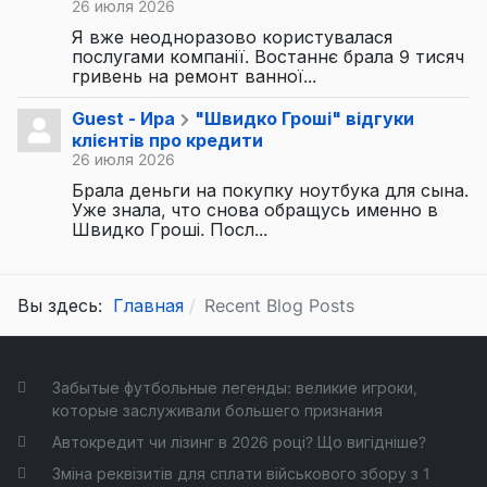
26 июля 2026
Я вже неодноразово користувалася
послугами компанії. Востаннє брала 9 тисяч
гривень на ремонт ванної...
Guest - Ира
"Швидко Гроші" відгуки
клієнтів про кредити
26 июля 2026
Брала деньги на покупку ноутбука для сына.
Уже знала, что снова обращусь именно в
Швидко Гроші. Посл...
Вы здесь:
Главная
Recent Blog Posts
Забытые футбольные легенды: великие игроки,
которые заслуживали большего признания
Автокредит чи лізинг в 2026 році? Що вигідніше?
Зміна реквізитів для сплати військового збору з 1