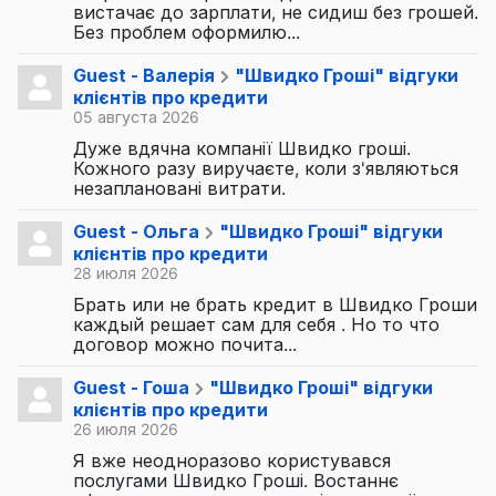
вистачає до зарплати, не сидиш без грошей.
Без проблем оформилю...
Guest - Валерія
"Швидко Гроші" відгуки
клієнтів про кредити
05 августа 2026
Дуже вдячна компанії Швидко гроші.
Кожного разу виручаєте, коли з'являються
незаплановані витрати.
Guest - Ольга
"Швидко Гроші" відгуки
клієнтів про кредити
28 июля 2026
Брать или не брать кредит в Швидко Гроши
каждый решает сам для себя . Но то что
договор можно почита...
Guest - Гоша
"Швидко Гроші" відгуки
клієнтів про кредити
26 июля 2026
Я вже неодноразово користувався
послугами Швидко Гроші. Востаннє