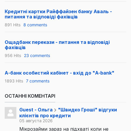
Кредитні картки Райффайзен банку Аваль -
питання та відповіді фахівців
891 Hits
8 comments
Ощадбанк перекази - питання та відповіді
фахівців
956 Hits
23 comments
А-банк особистий кабінет - вхід до "A-bank"
1893 Hits
7 comments
ОСТАННІ КОМЕНТАРІ
Guest - Ольга
"Швидко Гроші" відгуки
клієнтів про кредити
05 августа 2026
Мікрозайми зараз на підхваті коли не