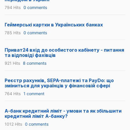
794 Hits
0 comments
Геймерські картки в Українських банках
785 Hits
0 comments
Приват24 вхід до особистого кабінету - питання
та відповіді фахівців
921 Hits
8 comments
Реєстр рахунків, SEPA-платежі та PayDo: що
зміниться для українців у фінансовій сфері
764 Hits
1 comment
А-банк кредитний ліміт - умови та як збільшити
кредитний ліміт А-банку?
1012 Hits
0 comments