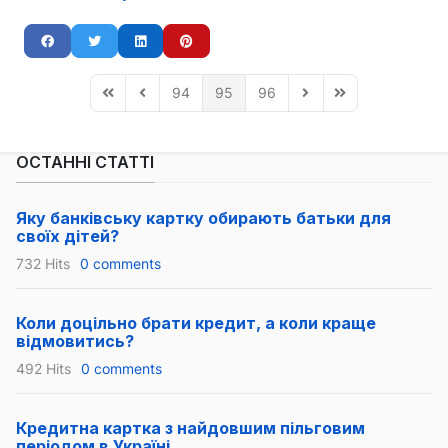
94
95
96
First Page
Previous Page
Next Page
Last Page
ОСТАННІ СТАТТІ
Яку банківську картку обирають батьки для
своїх дітей?
732 Hits
0 comments
Коли доцільно брати кредит, а коли краще
відмовитись?
492 Hits
0 comments
Кредитна картка з найдовшим пільговим
періодом в Україні