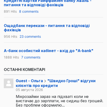
Кредитні картки Райффайзен банку Аваль -
питання та відповіді фахівців
891 Hits
8 comments
Ощадбанк перекази - питання та відповіді
фахівців
956 Hits
23 comments
А-банк особистий кабінет - вхід до "A-bank"
1888 Hits
7 comments
ОСТАННІ КОМЕНТАРІ
Guest - Ольга
"Швидко Гроші" відгуки
клієнтів про кредити
05 августа 2026
Мікрозайми зараз на підхваті коли не
вистачає до зарплати, не сидиш без грошей.
Без проблем оформилю...