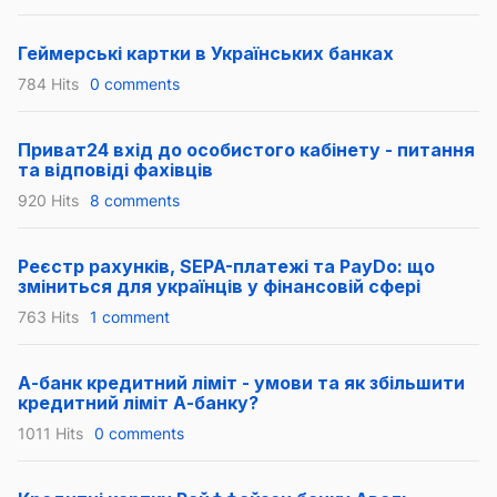
Геймерські картки в Українських банках
784 Hits
0 comments
Приват24 вхід до особистого кабінету - питання
та відповіді фахівців
920 Hits
8 comments
Реєстр рахунків, SEPA-платежі та PayDo: що
зміниться для українців у фінансовій сфері
763 Hits
1 comment
А-банк кредитний ліміт - умови та як збільшити
кредитний ліміт А-банку?
1011 Hits
0 comments