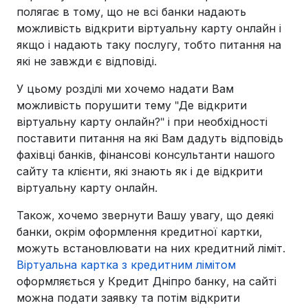
полягає в тому, що не всі банки надають
можливість відкрити віртуальну карту онлайн і
якщо і надають таку послугу, тобто питання на
які не завжди є відповіді.
У цьому розділі ми хочемо надати Вам
можливість порушити тему "Де відкрити
віртуальну карту онлайн?" і при необхідності
поставити питання на які Вам дадуть відповідь
фахівці банків, фінансові консультанти нашого
сайту та клієнти, які знають як і де відкрити
віртуальну карту онлайн.
Також, хочемо звернути Вашу увагу, що деякі
банки, окрім оформлення кредитної картки,
можуть встановлювати на них кредитний ліміт.
Віртуальна картка з кредитним лімітом
оформляється у Кредит Дніпро банку, на сайті
можна подати заявку та потім відкрити