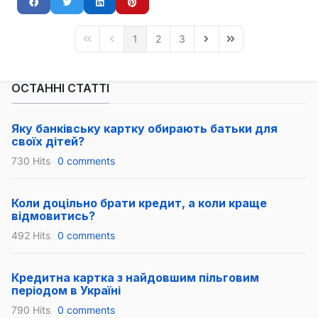
1
2
3
First Page
Previous Page
Next Page
Last Page
ОСТАННІ СТАТТІ
Яку банківську картку обирають батьки для
своїх дітей?
730 Hits
0 comments
Коли доцільно брати кредит, а коли краще
відмовитись?
492 Hits
0 comments
Кредитна картка з найдовшим пільговим
періодом в Україні
790 Hits
0 comments