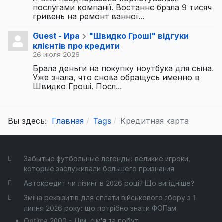
послугами компанії. Востаннє брала 9 тисяч
гривень на ремонт ванної...
Guest - Ира
"Швидко Гроші" відгуки
клієнтів про кредити
26 июля 2026
Брала деньги на покупку ноутбука для сына.
Уже знала, что снова обращусь именно в
Швидко Гроші. Посл...
Вы здесь:
Главная
Tags
Кредитная карта
Забытые футбольные легенды: великие игроки,
которые заслуживали большего признания
Автокредит чи лізинг в 2026 році? Що вигідніше?
Зміна реквізитів для сплати військового збору з 1
липня 2026 року: що потрібно знати ФОПам
Optima 2000 - Дім, сім'я та побут