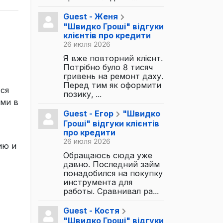
Guest - Женя
"Швидко Гроші" відгуки
клієнтів про кредити
26 июля 2026
Я вже повторний клієнт.
Потрібно було 8 тисяч
гривень на ремонт даху.
Перед тим як оформити
ся
позику, ...
ами в
Guest - Егор
"Швидко
Гроші" відгуки клієнтів
про кредити
26 июля 2026
ию и
Обращаюсь сюда уже
давно. Последний займ
понадобился на покупку
инструмента для
работы. Сравнивал ра...
Guest - Костя
"Швидко Гроші" відгуки