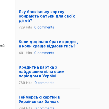
Яку банківську картку
обирають батьки для своїх
дітей?
729 Hits
0 comments
т
Коли доцільно брати кредит,
ной
а коли краще відмовитись?
491 Hits
0 comments
Кредитна картка з
найдовшим пільговим
періодом в Україні
789 Hits
0 comments
Геймерські картки в
Українських банках
784 Hits
0 comments