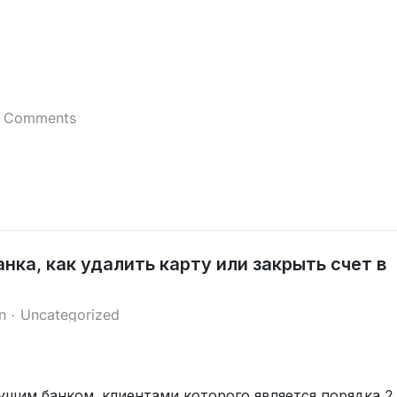
 Comments
нка, как удалить карту или закрыть счет в
n
Uncategorized
ущим банком, клиентами которого является порядка 2