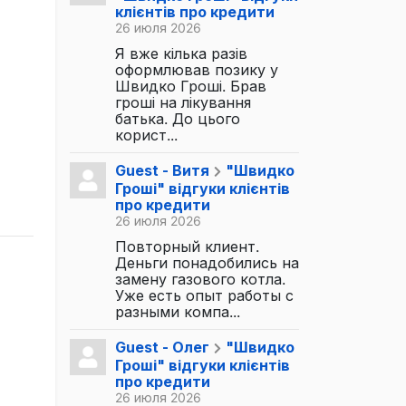
клієнтів про кредити
26 июля 2026
Я вже кілька разів
оформлював позику у
Швидко Гроші. Брав
гроші на лікування
батька. До цього
корист...
Guest - Витя
"Швидко
Гроші" відгуки клієнтів
про кредити
26 июля 2026
Повторный клиент.
Деньги понадобились на
замену газового котла.
Уже есть опыт работы с
разными компа...
Guest - Олег
"Швидко
Гроші" відгуки клієнтів
про кредити
26 июля 2026