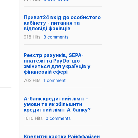
Приват24 вхід до особистого
кабінету - питання та
відповіді фахівців
918 Hits
8 comments
Реєстр рахунків, SEPA-
платежі та PayDo: що
зміниться для українців у
фінансовій сфері
762 Hits
1 comment
А-банк кредитний ліміт -
умови та як збільшити
кредитний ліміт А-банку?
1010 Hits
0 comments
Кредитні картки Райффайзен