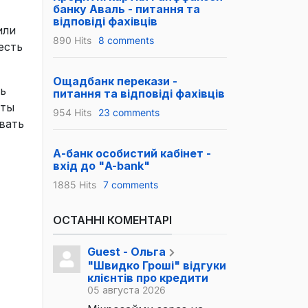
банку Аваль - питання та
відповіді фахівців
или
890 Hits
8 comments
есть
Ощадбанк перекази -
ь
питання та відповіді фахівців
сты
954 Hits
23 comments
вать
А-банк особистий кабінет -
вхід до "A-bank"
1885 Hits
7 comments
ОСТАННІ КОМЕНТАРІ
Guest - Ольга
"Швидко Гроші" відгуки
клієнтів про кредити
05 августа 2026