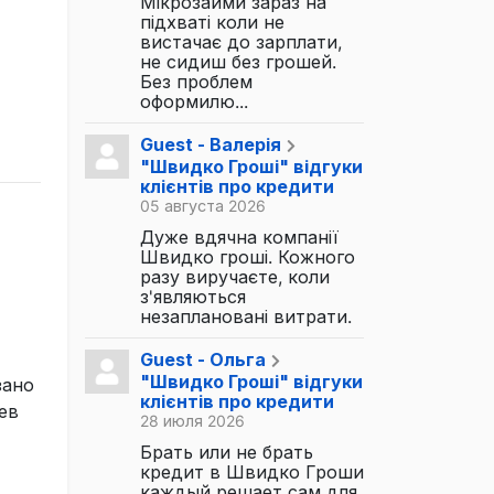
Мікрозайми зараз на
підхваті коли не
вистачає до зарплати,
не сидиш без грошей.
Без проблем
оформилю...
Guest - Валерія
"Швидко Гроші" відгуки
клієнтів про кредити
05 августа 2026
Дуже вдячна компанії
Швидко гроші. Кожного
разу виручаєте, коли
з'являються
незаплановані витрати.
Guest - Ольга
"Швидко Гроші" відгуки
зано
клієнтів про кредити
ев
28 июля 2026
Брать или не брать
кредит в Швидко Гроши
каждый решает сам для