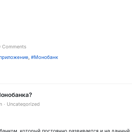
0 Comments
приложение
Монобанк
Монобанка?
n
Uncategorized
банком, который постоянно развивается и на данный