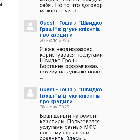
ы
себя . Но то что договор
можно почита...
Guest - Гоша
"Швидко
Гроші" відгуки клієнтів
про кредити
26 июля 2026
Я вже неодноразово
користувався послугами
Швидко Гроші.
Востаннє оформлював
позику на купівлю нової
...
Guest - Гоша
"Швидко
Гроші" відгуки клієнтів
про кредити
26 июля 2026
Брал деньги на ремонт
квартиры. Пользовался
услугами разных МФО,
поэтому есть с чем
сравнить. Здесь ...