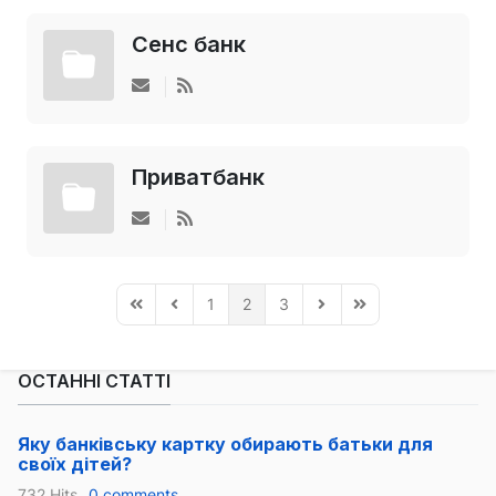
Сенс банк
Приватбанк
1
2
3
First Page
Previous Page
Next Page
Last Page
ОСТАННІ СТАТТІ
Яку банківську картку обирають батьки для
своїх дітей?
732 Hits
0 comments