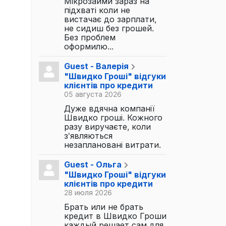
Мікрозайми зараз на
підхваті коли не
вистачає до зарплати,
не сидиш без грошей.
Без проблем
оформилю...
Guest - Валерія
"Швидко Гроші" відгуки
клієнтів про кредити
05 августа 2026
Дуже вдячна компанії
Швидко гроші. Кожного
разу виручаєте, коли
з'являються
незаплановані витрати.
Guest - Ольга
"Швидко Гроші" відгуки
клієнтів про кредити
28 июля 2026
Брать или не брать
кредит в Швидко Гроши
каждый решает сам для