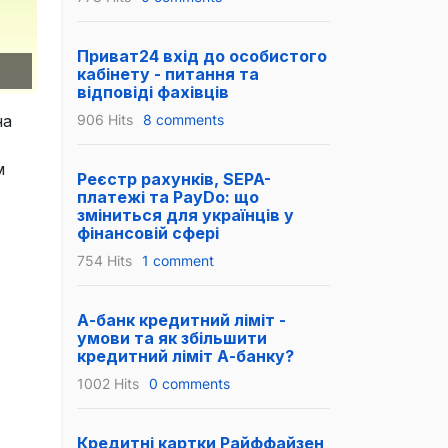
Приват24 вхід до особистого
кабінету - питання та
відповіді фахівців
906 Hits
8 comments
на
м
Реєстр рахунків, SEPA-
платежі та PayDo: що
зміниться для українців у
фінансовій сфері
754 Hits
1 comment
А-банк кредитний ліміт -
умови та як збільшити
кредитний ліміт А-банку?
1002 Hits
0 comments
Кредитні картки Райффайзен