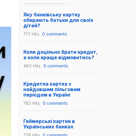
Яку банківську картку
обирають батьки для своїх
дітей?
717 Hits
0 comments
Коли доцільно брати кредит,
а коли краще відмовитись?
483 Hits
0 comments
Кредитна картка з
найдовшим пільговим
періодом в Україні
782 Hits
0 comments
Геймерські картки в
Українських банках
778 Hits
0 comments