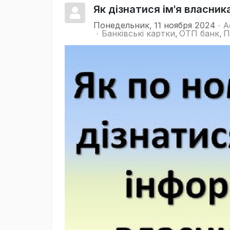
Як дізнатися ім'я власник
Понедельник, 11 ноября 2024
A
Банківські картки
ОТП банк
П