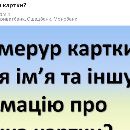
а картки?
dmin
риватбанк
Ощадбанк
Монобанк