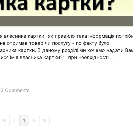
'я власника картки і як правило така інформація потріб
 не отримав товар чи послугу - по факту було
асника картки. В даному розділі ми хочемо надати Ва
я ім'я власника картки?" і при необхідності ...
33 Comments
1
First Page
Previous Page
Next Page
Last Page