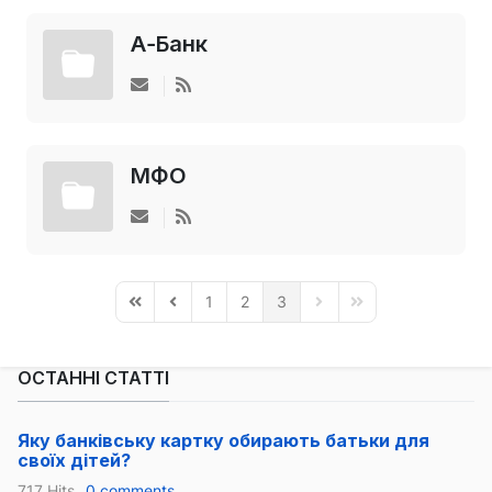
А-Банк
МФО
1
2
3
First Page
Previous Page
Next Page
Last Page
ОСТАННІ СТАТТІ
Яку банківську картку обирають батьки для
своїх дітей?
717 Hits
0 comments