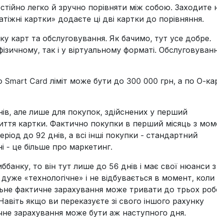
остійно легко й зручно порівняти між собою. Заходите 
латіжні картки» додаєте ці дві картки до порівняння.
у карт та обслуговування. Як бачимо, тут усе добре.
фізичному, так і у віртуальному форматі. Обслуговуван
о Smart Card ліміт може бути до 300 000 грн, а по О-ка
нів, але лише для покупок, здійснених у перший
иття картки. Фактично покупки в перший місяць з мом
ріод до 92 днів, а всі інші покупки - стандартний
ні - це більше про маркетинг.
ббанку, то він тут лише до 56 днів і має свої нюанси з
уже «технологічне» і не відбувається в момент, коли
альне фактичне зарахування може тривати до трьох ро
Навіть якщо ви переказуєте зі свого іншого рахунку
чне зарахування може бути аж наступного дня.