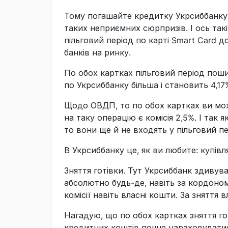
Тому погашайте кредитку Укрсиббанку
таких неприємних сюрпризів. І ось та
пільговий період по карті Smart Card 
банків на ринку.
По обох картках пільговий період пош
по Укрсиббанку більша і становить 4,17%
Щодо ОВДП, то по обох картках ви може
на таку операцію є комісія 2,5%. І так я
то вони ще й не входять у пільговий пе
В Укрсиббанку це, як ви любите: купівл
Зняття готівки. Тут Укрсиббанк здивував
абсолютно будь-де, навіть за кордоном.
комісії навіть власні кошти. За зняття в
Нагадую, що по обох картках зняття гот
кредитних коштів почне нараховувати