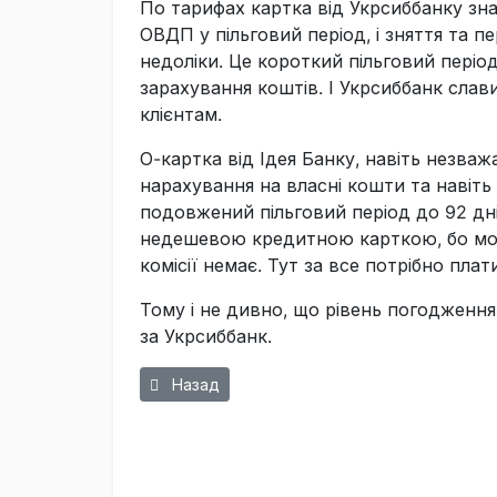
По тарифах картка від Укрсиббанку знач
ОВДП у пільговий період, і зняття та п
недоліки. Це короткий пільговий періо
зарахування коштів. І Укрсиббанк сла
клієнтам.
О-картка від Ідея Банку, навіть незваж
нарахування на власні кошти та навіт
подовжений пільговий період до 92 дн
недешевою кредитною карткою, бо можл
комісії немає. Тут за все потрібно плат
Тому і не дивно, що рівень погодження 
за Укрсиббанк.
Предыдущий: Валютна банка Monobank: як пр
Назад