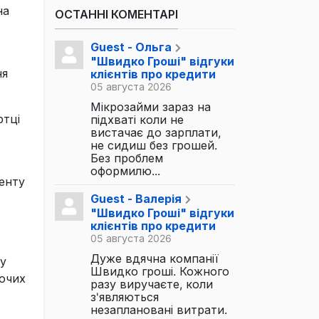
на
ОСТАННІ КОМЕНТАРІ
Guest - Ольга
"Швидко Гроші" відгуки
ня
клієнтів про кредити
05 августа 2026
Мікрозайми зараз на
ртці
підхваті коли не
вистачає до зарплати,
не сидиш без грошей.
Без проблем
оформилю...
енту
Guest - Валерія
"Швидко Гроші" відгуки
клієнтів про кредити
05 августа 2026
Дуже вдячна компанії
 у
Швидко гроші. Кожного
бочих
разу виручаєте, коли
з'являються
незаплановані витрати.