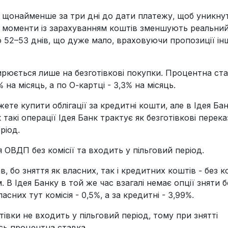
 щонайменше за три дні до дати платежу, щоб уникну
кі моменти із зарахуванням коштів зменшують реальни
до 52–53 днів, що дуже мало, враховуючи пропозиції ін
ирюється лише на безготівкові покупки. Процентна ст
 на місяць, а по О-картці - 3,3% на місяць.
те купити облігації за кредитні кошти, але в Ідея Ба
к такі операції Ідея Банк трактує як безготівкові перека
ріод.
я ОВДП без комісії та входить у пільговий період.
, бо зняття як власних, так і кредитних коштів - без ко
 В Ідея Банку в той же час взагалі немає опції зняти б
ласних тут комісія - 0,5%, а за кредитні - 3,99%.
івки не входить у пільговий період, тому при знятті
сь процентна ставка.