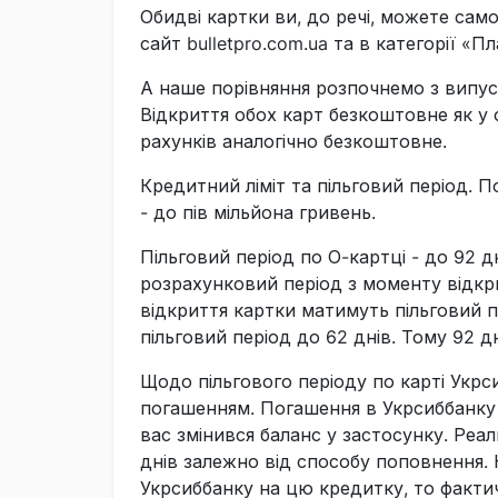
Обидві картки ви, до речі, можете сам
сайт bulletpro.com.ua та в категорії «П
А наше порівняння розпочнемо з випуск
Відкриття обох карт безкоштовне як у 
рахунків аналогічно безкоштовне.
Кредитний ліміт та пільговий період. П
- до пів мільйона гривень.
Пільговий період по О-картці - до 92 д
розрахунковий період з моменту відкр
відкриття картки матимуть пільговий пе
пільговий період до 62 днів. Тому 92 д
Щодо пільгового періоду по карті Укрси
погашенням. Погашення в Укрсиббанку д
вас змінився баланс у застосунку. Ре
днів залежно від способу поповнення. 
Укрсиббанку на цю кредитку, то факти