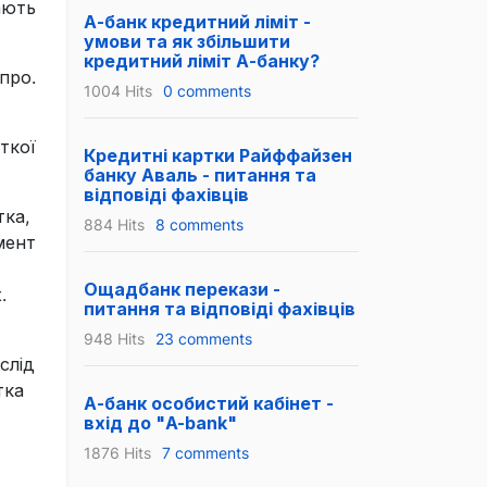
ають
А-банк кредитний ліміт -
умови та як збільшити
кредитний ліміт А-банку?
про.
1004 Hits
0 comments
ткої
Кредитні картки Райффайзен
банку Аваль - питання та
відповіді фахівців
тка,
884 Hits
8 comments
мент
Ощадбанк перекази -
.
питання та відповіді фахівців
948 Hits
23 comments
слід
тка
А-банк особистий кабінет -
вхід до "A-bank"
1876 Hits
7 comments