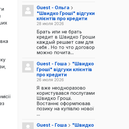
Guest - Ольга
ти
"Швидко Гроші" відгуки
й
клієнтів про кредити
ших
28 июля 2026
Брать или не брать
кредит в Швидко Гроши
авка
каждый решает сам для
себя . Но то что договор
можно почита...
нку
Guest - Гоша
"Швидко
зи,
Гроші" відгуки клієнтів
про кредити
26 июля 2026
Я вже неодноразово
користувався послугами
місії
Швидко Гроші.
ез
Востаннє оформлював
позику на купівлю нової
...
Guest - Гоша
"Швидко