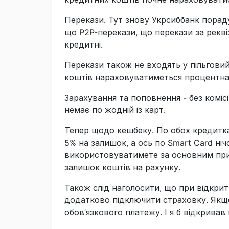
Перекази. Тут знову Укрсиббанк порадува
що P2P-перекази, що перекази за реквіз
кредитні.
Перекази також не входять у пільговий
коштів нараховуватиметься процентна
Зарахування та поповнення - без комісі
немає по жодній із карт.
Тепер щодо кешбеку. По обох кредитка
5% на залишок, а ось по Smart Card ніч
використовуватимете за основним приз
залишок коштів на рахунку.
Також слід наголосити, що при відкритт
додатково підключити страховку. Якщо 
обов’язкового платежу. І я б відкривав 