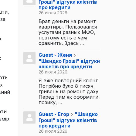
Гроші" відгуки клієнтів
про кредити
шти,
26 июля 2026
 за
Брал деньги на ремонт
квартиры. Пользовался
услугами разных МФО,
поэтому есть с чем
х
сравнить. Здесь ...
Guest - Женя
ж
"Швидко Гроші" відгуки
клієнтів про кредити
26 июля 2026
ють
Я вже повторний клієнт.
їх
Потрібно було 8 тисяч
гривень на ремонт даху.
вний
Перед тим як оформити
позику, ...
ати
Guest - Егор
"Швидко
змір
Гроші" відгуки клієнтів
про кредити
26 июля 2026