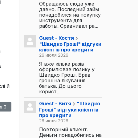
і
Обращаюсь сюда уже
давно. Последний займ
ї
понадобился на покупку
инструмента для
работы. Сравнивал ра...
Guest - Костя
"Швидко Гроші" відгуки
клієнтів про кредити
и
26 июля 2026
Я вже кілька разів
з
оформлював позику у
Швидко Гроші. Брав
гроші на лікування
лі й
батька. До цього
корист...
Guest - Витя
"Швидко
ющий: Как частному инвестору не потеряться в мире финансо
д
Гроші" відгуки клієнтів
про кредити
26 июля 2026
Повторный клиент.
Деньги понадобились на