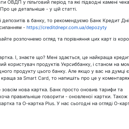
и ОВДП у пільговий період та які підводні камені чек
Про це детальніше - у цій статті.
і депозитів в банку, то рекомендуємо Банк Кредит Дні
осиланням -
https://creditdnepr.com.ua/depozyty
авайте розпочнемо огляд та порівняння цих карт із коро
артка. І, знаєте що? Мені здається, це найкраща креди
іший користувач продуктів Укрсиббанку, і станом на мо
дного продукту цього банку. Але якщо у вас на думці є
 краща за Smart Card, то напишіть про це у коментарях
е зовсім нова картка. Банк просто оновив тарифи та
хоча правильніше говорити - оновленої картки. Також 
артка та О-картка Plus. У нас сьогодні на огляді О-кар