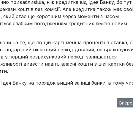
но привабливіша, ніж кредитка від Ідея Банку, бо тут 
ерекази коштів без комісії. Але кредитка також має сво
д, який стає ще коротшим через моменти з часом
виться слабким погодженням кредитних лімітів новим
аючи на те, що по цій карті менша процентна ставка, є
ь стандартний пільговий період довший, не враховуюч
ів у перший розрахунковий період, залишається
ивості вивести навіть власні кошти з цієї картки бе
ити.
Ідея Банку на порядок вищий за інші банки, в тому чис
ацює інвестування та які є підводні камені
Следу
Впере