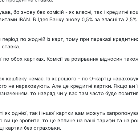
в, бо знову без комісій - як власні, так і кредитні ко
итами IBAN. В Ідея Банку знову 0,5% за власні та 2,5%
 період по жодній із карт, тому при переказі кредитни
 ставка.
ї по обох картках. Комісії за розірвання відносин тако
х кешбеку немає. Із хорошого - по О-картці нарахову
ого не нараховують. Але це кредитні картки. Якщо ви 
наченням, то навряд чи у вас там часто буде позити
і як однієї, так і іншої картки вам можуть запропонув
ви це зробите, то це вплине на ваші тарифи та на ро
ці картки без страховки.