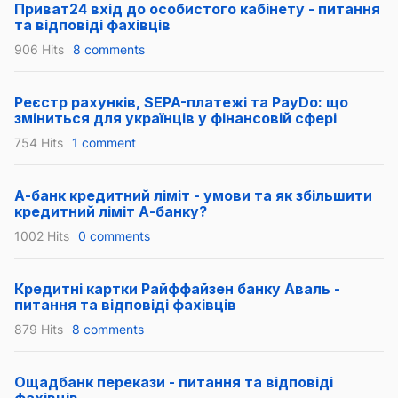
Приват24 вхід до особистого кабінету - питання
та відповіді фахівців
906 Hits
8 comments
Реєстр рахунків, SEPA-платежі та PayDo: що
зміниться для українців у фінансовій сфері
754 Hits
1 comment
А-банк кредитний ліміт - умови та як збільшити
кредитний ліміт А-банку?
1002 Hits
0 comments
Кредитні картки Райффайзен банку Аваль -
питання та відповіді фахівців
879 Hits
8 comments
Ощадбанк перекази - питання та відповіді