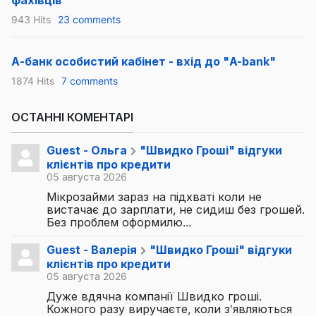
фахівців
943 Hits
23 comments
А-банк особистий кабінет - вхід до "A-bank"
1874 Hits
7 comments
ОСТАННІ КОМЕНТАРІ
Guest - Ольга
"Швидко Гроші" відгуки
клієнтів про кредити
05 августа 2026
Мікрозайми зараз на підхваті коли не
вистачає до зарплати, не сидиш без грошей.
Без проблем оформилю...
Guest - Валерія
"Швидко Гроші" відгуки
клієнтів про кредити
05 августа 2026
Дуже вдячна компанії Швидко гроші.
Кожного разу виручаєте, коли з'являються