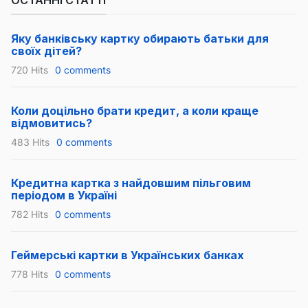
Яку банківську картку обирають батьки для
своїх дітей?
720 Hits
0 comments
Коли доцільно брати кредит, а коли краще
відмовитись?
483 Hits
0 comments
Кредитна картка з найдовшим пільговим
періодом в Україні
782 Hits
0 comments
Геймерські картки в Українських банках
778 Hits
0 comments